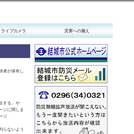
Ｖライブカメラ
災害への備え
供者が保有し
反する」や
ージに関しま
ページ
判らないよう