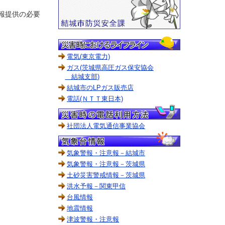
報提供の必要
電気(東京電力)
ガス(茨城県高圧ガス保安協会
結城支部)
結城市のLPガス販売店
電話(ＮＴＴ東日本)
社団法人電気通信事業協会
気象警報・注意報－結城市
気象警報・注意報－茨城県
土砂災害警戒情報－茨城県
洪水予報－関東甲信
台風情報
地震情報
津波警報・注意報