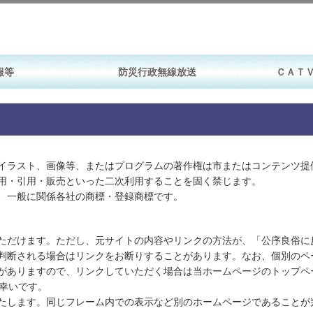
報等
防災行政無線放送
ＣＡＴ
イラスト、画像等、またはプログラムの著作権は市またはコンテンツ提
用・引用・販売といった二次利用することを固く禁じます。
、一般に関係各社の商標・登録商標です。
ただけます。ただし、元サイトの内容やリンクの方法が、「公序良俗に
判断される場合はリンクをお断りすることがあります。なお、個別のペ
合がありますので、リンクしていただく場合は当ホームページのトップ
幸いです。
たします。同じフレーム内での表示など別のホームページであることが