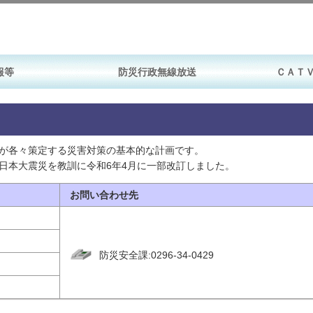
報等
防災行政無線放送
ＣＡＴ
が各々策定する災害対策の基本的な計画です。
日本大震災を教訓に令和6年4月に一部改訂しました。
お問い合わせ先
防災安全課:
0296-34-0429