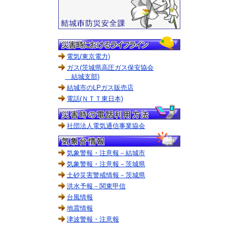
電気(東京電力)
ガス(茨城県高圧ガス保安協会
結城支部)
結城市のLPガス販売店
電話(ＮＴＴ東日本)
社団法人電気通信事業協会
気象警報・注意報－結城市
気象警報・注意報－茨城県
土砂災害警戒情報－茨城県
洪水予報－関東甲信
台風情報
地震情報
津波警報・注意報