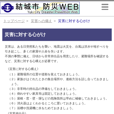
トップページ
災害への備え
災害に対する心がけ
災害に対する心がけ
災害は、ある日突然私たちを襲い、地震は火災を、台風は洪水や地すべりを
引き起こし、多くの家屋や人命を失います。
不測の事態に備え、日頃から非常持出品を用意したり、避難場所を確認する
など、災害に対する心構えが必要です。
《災害に対する心構え》
（１）避難場所の位置や道順を覚えておきましょう。
（２）家族がはぐれたときの集合場所や、連絡方法を話し合っておきまし
ょう。
（３）非常時の持出品の準備をしておきましょう。
（４）倒れやすい家具等は固定しておきましょう。
（５）屋根・窓・壁・塀などの危険箇所は早めに補修しておきましょう。
（６）消火器はよくわかるところに置いておきましょう。
（７）浴槽や洗濯機に水をためておきましょう。
《非常持出品》