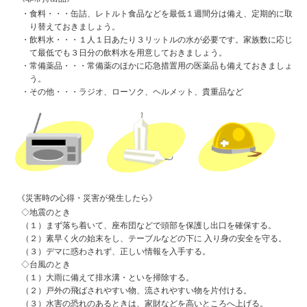
・食料・・・缶詰、レトルト食品などを最低１週間分は備え、定期的に取
り替えておきましょう。
・飲料水・・・１人１日あたり３リットルの水が必要です。家族数に応じ
て最低でも３日分の飲料水を用意しておきましょう。
・常備薬品・・・常備薬のほかに応急措置用の医薬品も備えておきましょ
う。
・その他・・・ラジオ、ローソク、ヘルメット、貴重品など
《災害時の心得・災害が発生したら》
◇地震のとき
（１）まず落ち着いて、座布団などで頭部を保護し出口を確保する。
（２）素早く火の始末をし、テーブルなどの下に 入り身の安全を守る。
（３）デマに惑わされず、正しい情報を入手する。
◇台風のとき
（１）大雨に備えて排水溝・といを掃除する。
（２）戸外の飛ばされやすい物、流されやすい物を片付ける。
（３）水害の恐れのあるときは、家財などを高いところへ上げる。