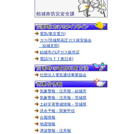
電気(東京電力)
ガス(茨城県高圧ガス保安協会
結城支部)
結城市のLPガス販売店
電話(ＮＴＴ東日本)
社団法人電気通信事業協会
気象警報・注意報－結城市
気象警報・注意報－茨城県
土砂災害警戒情報－茨城県
洪水予報－関東甲信
台風情報
地震情報
津波警報・注意報