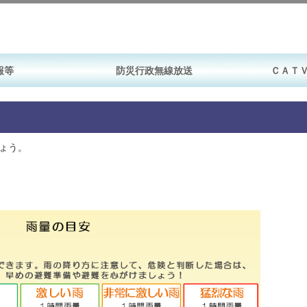
報等
防災行政無線放送
ＣＡＴ
ょう。