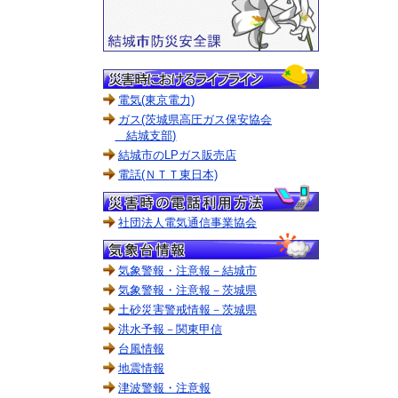
電気(東京電力)
ガス(茨城県高圧ガス保安協会
結城支部)
結城市のLPガス販売店
電話(ＮＴＴ東日本)
社団法人電気通信事業協会
気象警報・注意報－結城市
気象警報・注意報－茨城県
土砂災害警戒情報－茨城県
洪水予報－関東甲信
台風情報
地震情報
津波警報・注意報